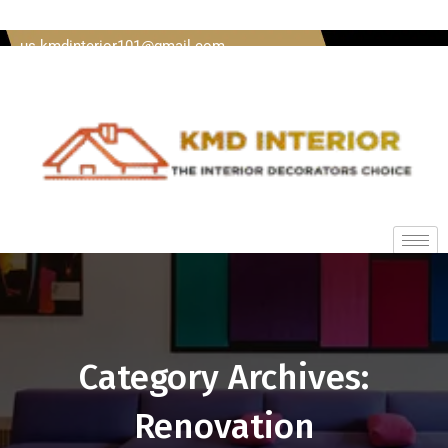
Welcome To Kmd Interior Call us + 91 8620920489 Mail
us kmdinterior101@gmail.com
Category Archives:
Renovation