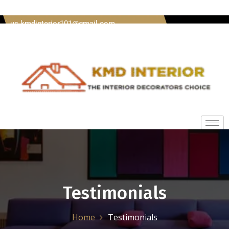
Welcome To Kmd Interior Call us + 91 8620920489 Mail
us kmdinterior101@gmail.com
Testimonials
Home
Testimonials